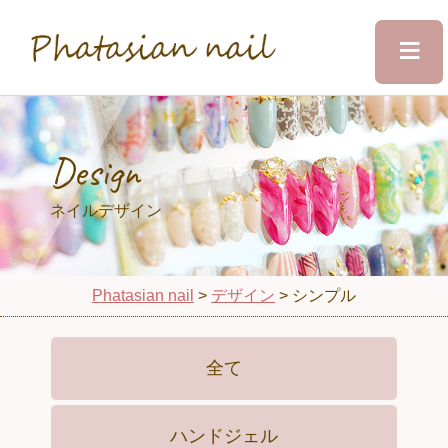
≡
Phatasian nail
Home
Design
Salon&Staff
ネイルデザイン
Menu
Phatasian nail
>
デザイン
>
シンプル
Design
全て
Voice
ハンドジェル