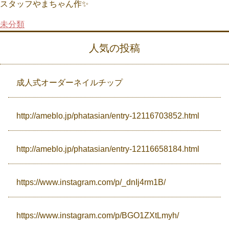
スタッフやまちゃん作✨
未分類
Campaign
人気の投稿
Access
成人式オーダーネイルチップ
http://ameblo.jp/phatasian/entry-12116703852.html
http://ameblo.jp/phatasian/entry-12116658184.html
https://www.instagram.com/p/_dnIj4rm1B/
https://www.instagram.com/p/BGO1ZXtLmyh/