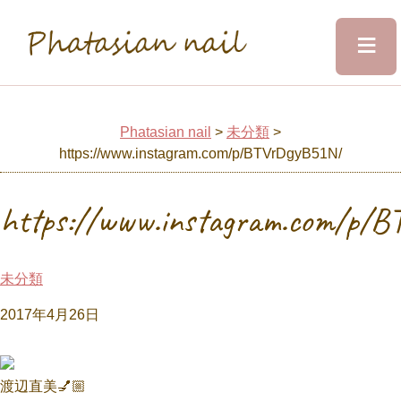
≡
Phatasian nail
Home
Phatasian nail
>
未分類
>
https://www.instagram.com/p/BTVrDgyB51N/
Salon&Staff
https://www.instagram.com/p/
Menu
未分類
Design
2017年4月26日
Voice
渡辺直美💅🏼