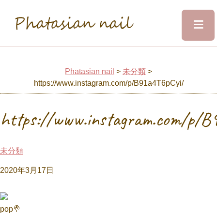
≡
Phatasian nail
Home
Phatasian nail
>
未分類
>
https://www.instagram.com/p/B91a4T6pCyi/
Salon&Staff
https://www.instagram.com/p/B
Menu
未分類
Design
2020年3月17日
Voice
pop🍭