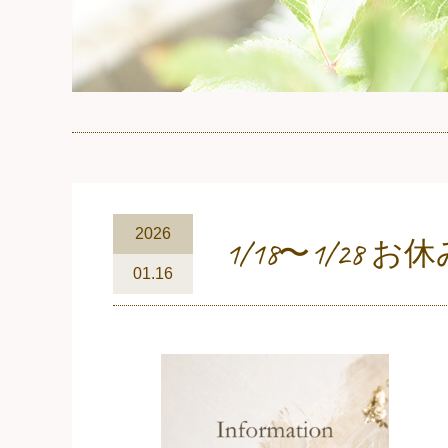
2026
1/18〜1/28
01.16