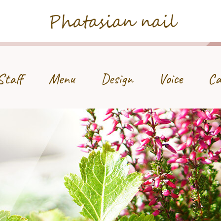
Phatasian nail
Staff
Menu
Design
Voice
Ca