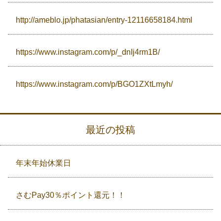
http://ameblo.jp/phatasian/entry-12116658184.html
https://www.instagram.com/p/_dnIj4rm1B/
https://www.instagram.com/p/BGO1ZXtLmyh/
最近の投稿
年末年始休業日
さむPay30％ポイント還元！！