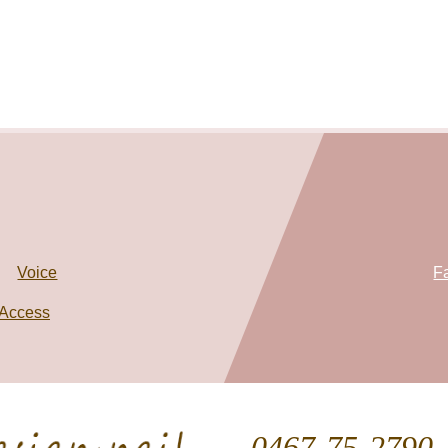
Voice
F
Access
0467-75-2790