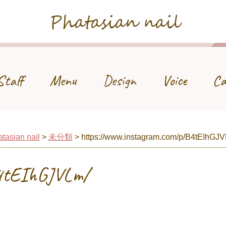
Phatasian nail
Staff
Menu
Design
Voice
Ca
tasian nail
>
未分類
>
https://www.instagram.com/p/B4tEIhGJ
B4tEIhGJVLm/