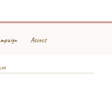
mpaign
Access
VLm/