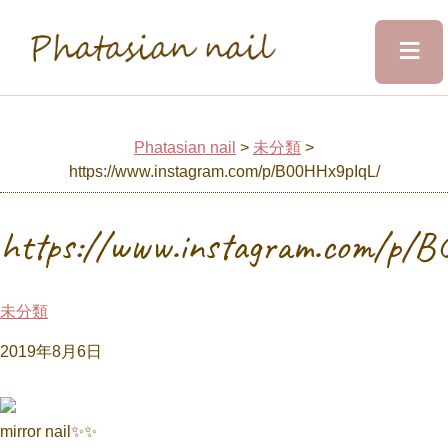
≡
Phatasian nail
Home
Phatasian nail
>
未分類
>
https://www.instagram.com/p/B00HHx9pIqL/
Salon&Staff
https://www.instagram.com/p/
Menu
未分類
Design
2019年8月6日
Voice
mirror nail✨✨