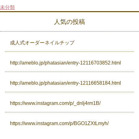
未分類
Campaign
人気の投稿
Access
成人式オーダーネイルチップ
http://ameblo.jp/phatasian/entry-12116703852.html
http://ameblo.jp/phatasian/entry-12116658184.html
https://www.instagram.com/p/_dnIj4rm1B/
https://www.instagram.com/p/BGO1ZXtLmyh/