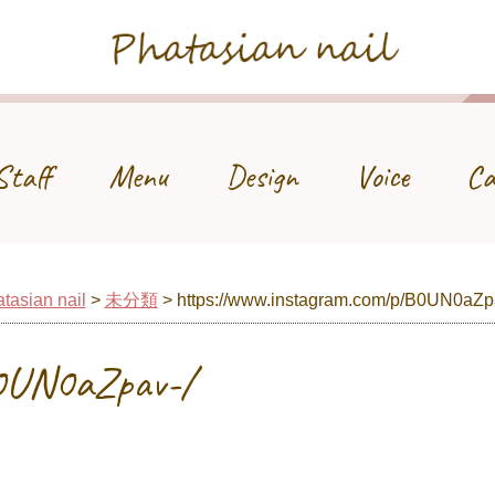
Phatasian nail
Staff
Menu
Design
Voice
Ca
tasian nail
>
未分類
>
https://www.instagram.com/p/B0UN0aZp
B0UN0aZpav-/