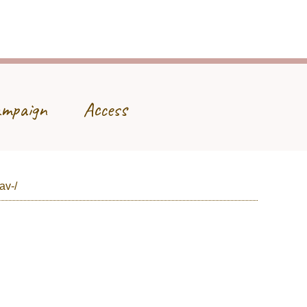
mpaign
Access
av-/