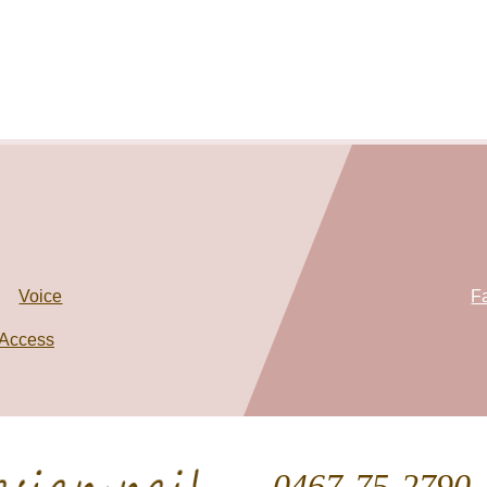
Voice
F
Access
0467-75-2790