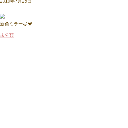
2019年7月25日
新色ミラー🌙🐒
未分類