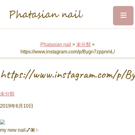
≡
Phatasian nail
Home
Phatasian nail
>
未分類
>
https://www.instagram.com/p/Bygn7zppnmL/
Salon&Staff
https://www.instagram.com/p/B
Menu
未分類
Design
2019年6月10日
Voice
my new nail💅🏽✨