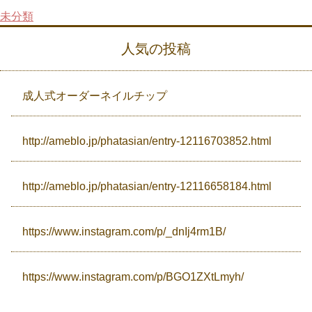
未分類
Campaign
人気の投稿
Access
成人式オーダーネイルチップ
http://ameblo.jp/phatasian/entry-12116703852.html
http://ameblo.jp/phatasian/entry-12116658184.html
https://www.instagram.com/p/_dnIj4rm1B/
https://www.instagram.com/p/BGO1ZXtLmyh/