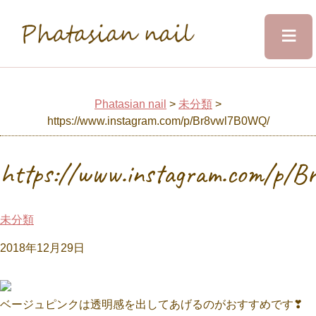
≡
Phatasian nail
Home
Phatasian nail
>
未分類
>
https://www.instagram.com/p/Br8vwl7B0WQ/
Salon&Staff
https://www.instagram.com/p/
Menu
未分類
Design
2018年12月29日
Voice
ベージュピンクは透明感を出してあげるのがおすすめです❣