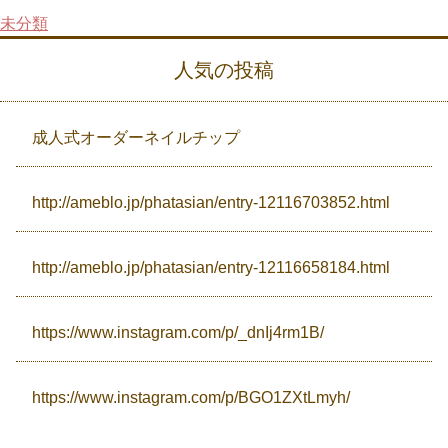
未分類
Campaign
人気の投稿
Access
成人式オーダーネイルチップ
http://ameblo.jp/phatasian/entry-12116703852.html
http://ameblo.jp/phatasian/entry-12116658184.html
https://www.instagram.com/p/_dnIj4rm1B/
https://www.instagram.com/p/BGO1ZXtLmyh/