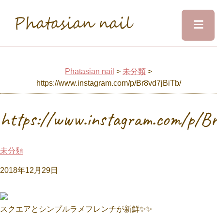
≡
Phatasian nail
Home
Phatasian nail
>
未分類
>
https://www.instagram.com/p/Br8vd7jBiTb/
Salon&Staff
https://www.instagram.com/p/B
Menu
未分類
Design
2018年12月29日
Voice
スクエアとシンプルラメフレンチが新鮮✨✨