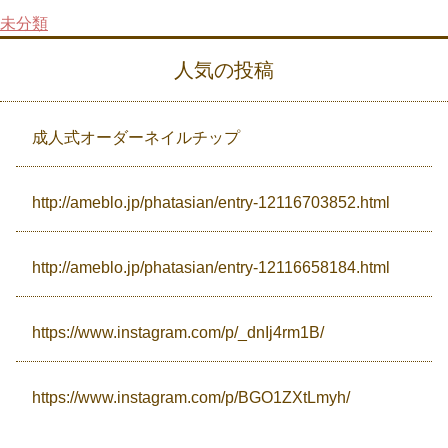
未分類
Campaign
人気の投稿
Access
成人式オーダーネイルチップ
http://ameblo.jp/phatasian/entry-12116703852.html
http://ameblo.jp/phatasian/entry-12116658184.html
https://www.instagram.com/p/_dnIj4rm1B/
https://www.instagram.com/p/BGO1ZXtLmyh/