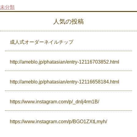
未分類
Campaign
人気の投稿
Access
成人式オーダーネイルチップ
http://ameblo.jp/phatasian/entry-12116703852.html
http://ameblo.jp/phatasian/entry-12116658184.html
https://www.instagram.com/p/_dnIj4rm1B/
https://www.instagram.com/p/BGO1ZXtLmyh/