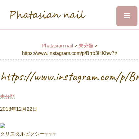
≡
Phatasian nail
Home
Phatasian nail
>
未分類
>
https://www.instagram.com/p/Brrb3HKhw7t/
Salon&Staff
https://www.instagram.com/p/
Menu
未分類
Design
2018年12月22日
Voice
クリスタルピクシー✨✨✨