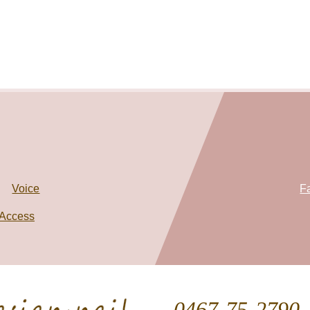
Voice
F
Access
0467-75-2790