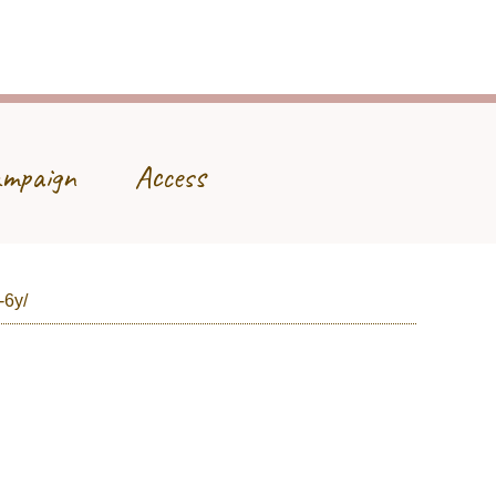
mpaign
Access
-6y/