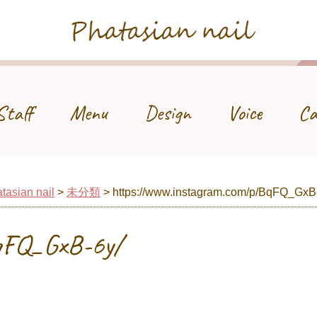
Phatasian nail
Staff
Menu
Design
Voice
Ca
tasian nail
>
未分類
>
https://www.instagram.com/p/BqFQ_GxB
BqFQ_GxB-6y/