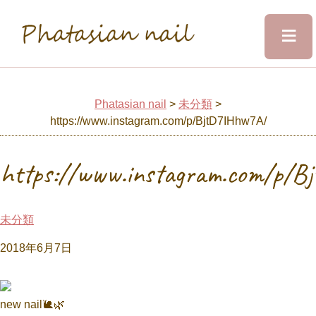
≡
Phatasian nail
Home
Phatasian nail
>
未分類
>
https://www.instagram.com/p/BjtD7IHhw7A/
Salon&Staff
https://www.instagram.com/p/
Menu
未分類
Design
2018年6月7日
Voice
new nail🐌🌿