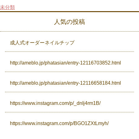
未分類
Campaign
人気の投稿
Access
成人式オーダーネイルチップ
http://ameblo.jp/phatasian/entry-12116703852.html
http://ameblo.jp/phatasian/entry-12116658184.html
https://www.instagram.com/p/_dnIj4rm1B/
https://www.instagram.com/p/BGO1ZXtLmyh/