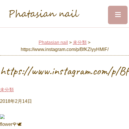
≡
Phatasian nail
Home
Phatasian nail
>
未分類
>
https://www.instagram.com/p/BfKZlyyHMlF/
Salon&Staff
https://www.instagram.com/p/B
Menu
未分類
Design
2018年2月14日
Voice
flower🌹🕊