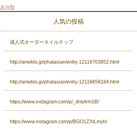
未分類
Campaign
人気の投稿
Access
成人式オーダーネイルチップ
http://ameblo.jp/phatasian/entry-12116703852.html
http://ameblo.jp/phatasian/entry-12116658184.html
https://www.instagram.com/p/_dnIj4rm1B/
https://www.instagram.com/p/BGO1ZXtLmyh/