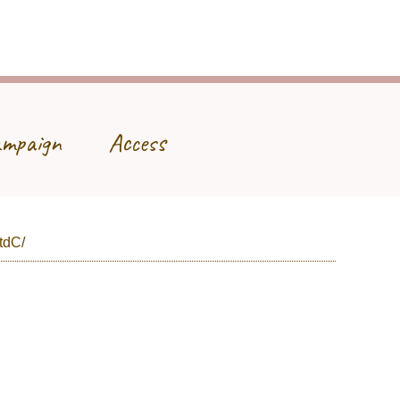
mpaign
Access
tdC/