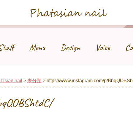
Phatasian nail
Staff
Menu
Design
Voice
Ca
tasian nail
>
未分類
>
https://www.instagram.com/p/BbqQOBSh
BbqQOBShtdC/