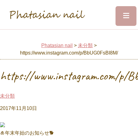
≡
Phatasian nail
Home
Phatasian nail
>
未分類
>
https://www.instagram.com/p/BbUG0FsBI8M/
Salon&Staff
https://www.instagram.com/p/
Menu
未分類
Design
2017年11月10日
Voice
🎍年末年始のお知らせ🐕