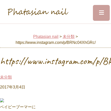
≡
Phatasian nail
Home
Phatasian nail
>
未分類
>
https://www.instagram.com/p/BRNc04XhGRc/
Salon&Staff
https://www.instagram.com/p/
Menu
未分類
Design
2017年3月4日
Voice
ベイビーブーマーに