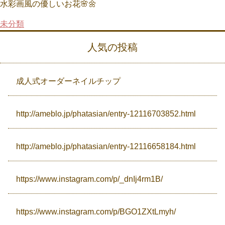
水彩画風の優しいお花🌸🌼
未分類
Campaign
人気の投稿
Access
成人式オーダーネイルチップ
http://ameblo.jp/phatasian/entry-12116703852.html
http://ameblo.jp/phatasian/entry-12116658184.html
https://www.instagram.com/p/_dnIj4rm1B/
https://www.instagram.com/p/BGO1ZXtLmyh/