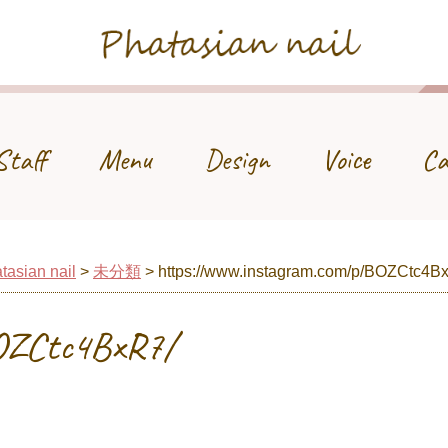
Phatasian nail
Staff
Menu
Design
Voice
Ca
tasian nail
>
未分類
>
https://www.instagram.com/p/BOZCtc4B
BOZCtc4BxR7/