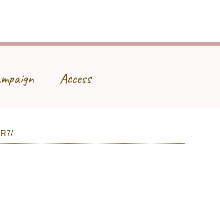
mpaign
Access
xR7/