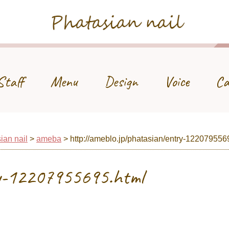
Phatasian nail
Staff
Menu
Design
Voice
Ca
ian nail
>
ameba
>
http://ameblo.jp/phatasian/entry-122079556
ry-12207955695.html