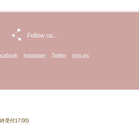
Follow us...
acebook
Instagram
Twitter
girls pic
終受付17:00)