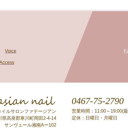
Voice
F
Access
0467-75-2790
Phatasian nail
営業時間：11:00～19:00(最
ネイルサロンファテージアン
定休：日曜日・月曜日
県高座郡寒川町岡田2-4-14
サンヴェール湘南Aー102