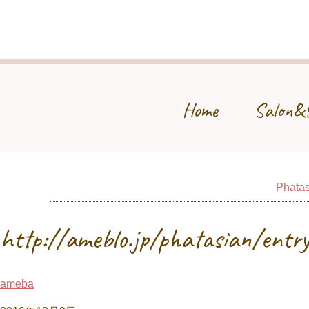
Home
Salon&
Phatas
http://ameblo.jp/phatasian/ent
ameba