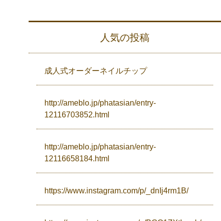
人気の投稿
成人式オーダーネイルチップ
http://ameblo.jp/phatasian/entry-
12116703852.html
http://ameblo.jp/phatasian/entry-
12116658184.html
https://www.instagram.com/p/_dnIj4rm1B/