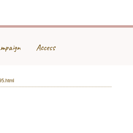
mpaign
Access
95.html