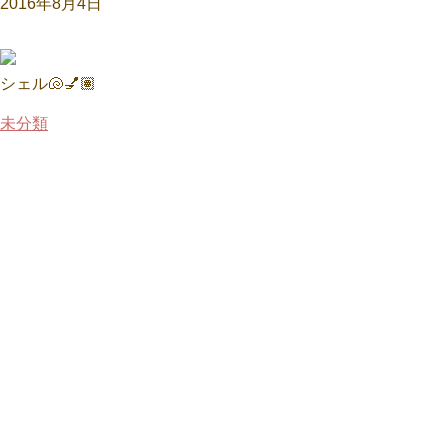
2016年8月4日
シェル🐚💅🏽
未分類