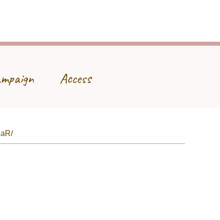
mpaign
Access
HaR/