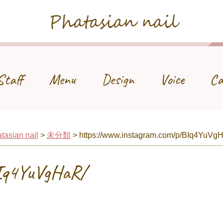
Phatasian nail
Staff
Menu
Design
Voice
Ca
tasian nail
>
未分類
>
https://www.instagram.com/p/BIq4YuVg
BIq4YuVgHaR/