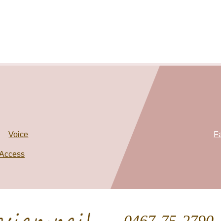
Voice
F
Access
0467-75-2790