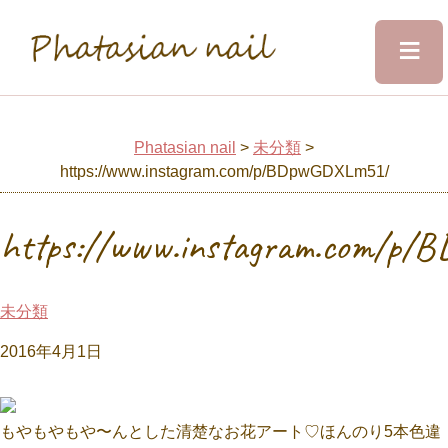
≡
Phatasian nail
Home
Phatasian nail
>
未分類
>
https://www.instagram.com/p/BDpwGDXLm51/
Salon&Staff
https://www.instagram.com/p
Menu
未分類
Design
2016年4月1日
Voice
もやもやもや〜んとした清楚なお花アート♡ほんのり5本色違