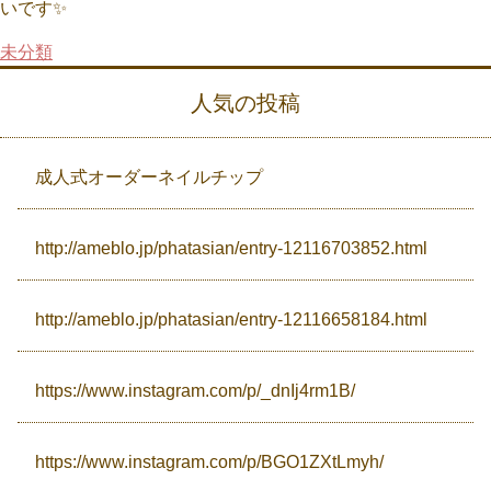
いです✨
未分類
Campaign
人気の投稿
Access
成人式オーダーネイルチップ
http://ameblo.jp/phatasian/entry-12116703852.html
http://ameblo.jp/phatasian/entry-12116658184.html
https://www.instagram.com/p/_dnIj4rm1B/
https://www.instagram.com/p/BGO1ZXtLmyh/