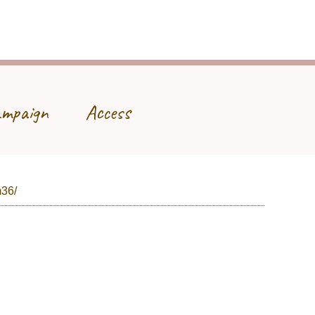
mpaign
Access
m36/