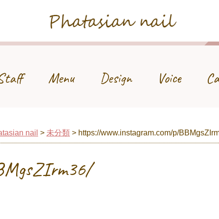
Phatasian nail
Staff
Menu
Design
Voice
Ca
tasian nail
>
未分類
>
https://www.instagram.com/p/BBMgsZIr
BBMgsZIrm36/