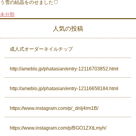
う雪の結晶をのせました♡
未分類
Campaign
人気の投稿
Access
成人式オーダーネイルチップ
http://ameblo.jp/phatasian/entry-12116703852.html
http://ameblo.jp/phatasian/entry-12116658184.html
https://www.instagram.com/p/_dnIj4rm1B/
https://www.instagram.com/p/BGO1ZXtLmyh/