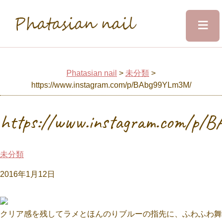
≡
Phatasian nail
Home
Phatasian nail
>
未分類
>
https://www.instagram.com/p/BAbg99YLm3M/
Salon&Staff
https://www.instagram.com/p
Menu
未分類
Design
2016年1月12日
Voice
クリア感を残してラメとほんのりブルーの指先に、ふわふわ舞