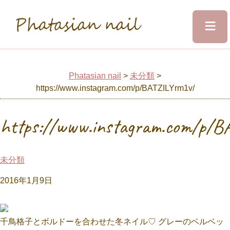
≡
Phatasian nail
Home
Phatasian nail
>
未分類
>
https://www.instagram.com/p/BATZILYrm1v/
Salon&Staff
https://www.instagram.com/p/
Menu
未分類
Design
2016年1月9日
Voice
千鳥格子とボルドーを合わせた冬ネイル♡ グレーのベルベッ