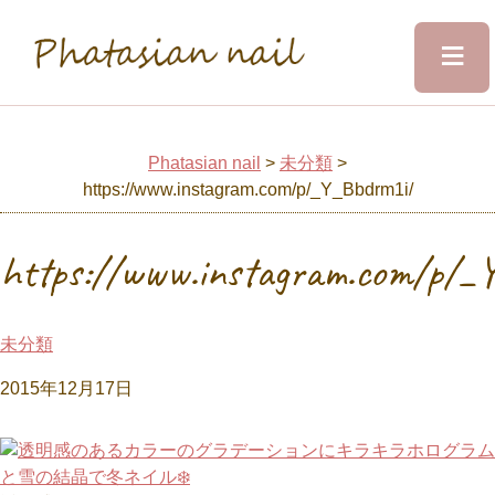
≡
Phatasian nail
Home
Phatasian nail
>
未分類
>
https://www.instagram.com/p/_Y_Bbdrm1i/
Salon&Staff
https://www.instagram.com/p/_
Menu
未分類
Design
2015年12月17日
Voice