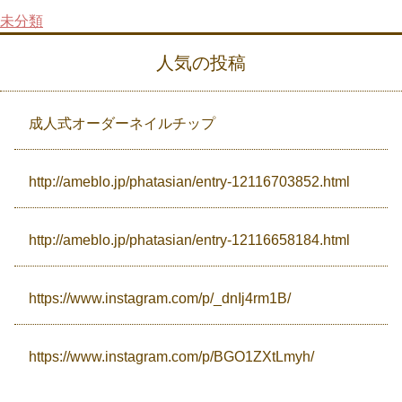
未分類
Campaign
人気の投稿
Access
成人式オーダーネイルチップ
http://ameblo.jp/phatasian/entry-12116703852.html
http://ameblo.jp/phatasian/entry-12116658184.html
https://www.instagram.com/p/_dnIj4rm1B/
https://www.instagram.com/p/BGO1ZXtLmyh/