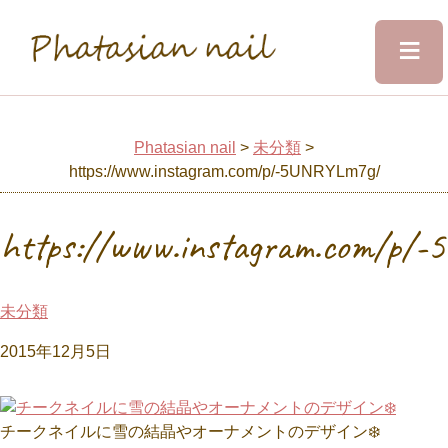
≡
Phatasian nail
Home
Phatasian nail
>
未分類
>
https://www.instagram.com/p/-5UNRYLm7g/
Salon&Staff
https://www.instagram.com/p/
Menu
未分類
Design
2015年12月5日
Voice
チークネイルに雪の結晶やオーナメントのデザイン❄️